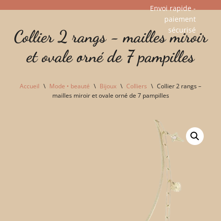
Envoi rapide -
paiement
Aller
sécurisé​
Collier 2 rangs - mailles miroir
au
contenu
et ovale orné de 7 pampilles
Accueil
\
Mode • beauté
\
Bijoux
\
Colliers
\
Collier 2 rangs –
mailles miroir et ovale orné de 7 pampilles