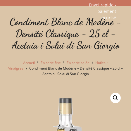
Envoi rapide -
paiement
Aller
sécurisé​
Condiment Blanc de Modène -
au
contenu
Densité Classique - 25 cl -
Acetaia i Solai di San Giorgio
Accueil
\
Épicerie fine
\
Épicerie salée
\
Huiles •
Vinaigres
\
Condiment Blanc de Modène – Densité Classique – 25 cl –
Acetaia i Solai di San Giorgio