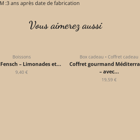
M :3 ans après date de fabrication
Vous aimerez aussi
Boissons
Box cadeau • Coffret cadeau
 Fensch – Limonades et...
Coffret gourmand Méditerr
– avec...
9,40
€
19,59
€