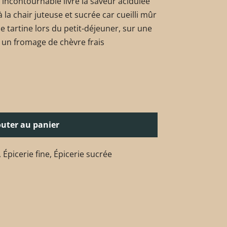
e incontournable livre la saveur acidulée
 la chair juteuse et sucrée car cueilli mûr
 tartine lors du petit-déjeuner, sur une
 un fromage de chèvre frais
outer au panier
,
Épicerie fine
,
Épicerie sucrée