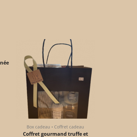
anée
Box cadeau • Coffret cadeau
Coffret gourmand truffe et