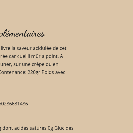
plémentaires
livre la saveur acidulée de cet
rée car cueilli mûr à point. A
euner, sur une crêpe ou en
 Contenance: 220gr Poids avec
3760286631486
g dont acides saturés 0g Glucides