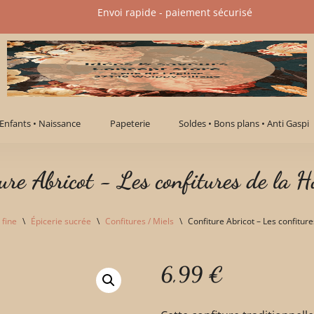
Envoi rapide - paiement sécurisé​
Enfants • Naissance
Papeterie
Soldes • Bons plans • Anti Gaspi
ure Abricot - Les confitures de la H
 fine
\
Épicerie sucrée
\
Confitures / Miels
\
Confiture Abricot – Les confitur
6,99
€