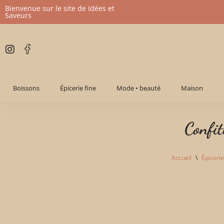
Bienvenue sur le site de Idées et
Saveurs
Aller
au
contenu
Boissons
Épicerie fine
Mode • beauté
Maison
Confit
Accueil
\
Épicerie