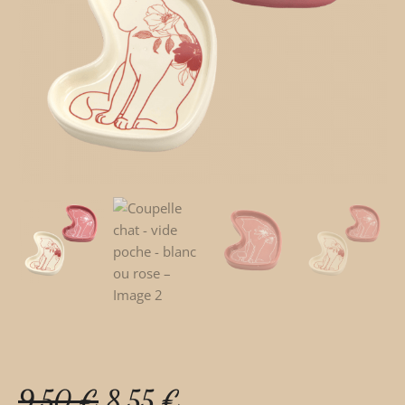
9,50
€
8,55
€