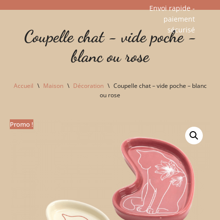
Envoi rapide -
paiement
Aller
sécurisé​
Coupelle chat - vide poche -
au
contenu
blanc ou rose
Accueil
\
Maison
\
Décoration
\
Coupelle chat – vide poche – blanc
ou rose
Promo !