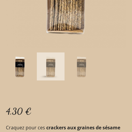
4,30
€
Craquez pour ces
crackers aux graines de sésame