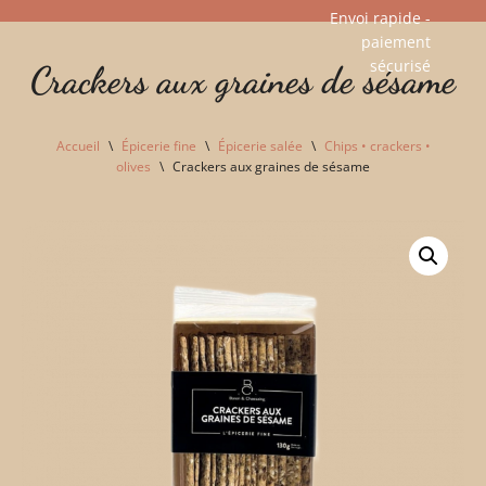
Envoi rapide -
paiement
Aller
sécurisé​
Crackers aux graines de sésame
au
contenu
Accueil
\
Épicerie fine
\
Épicerie salée
\
Chips • crackers •
olives
\
Crackers aux graines de sésame