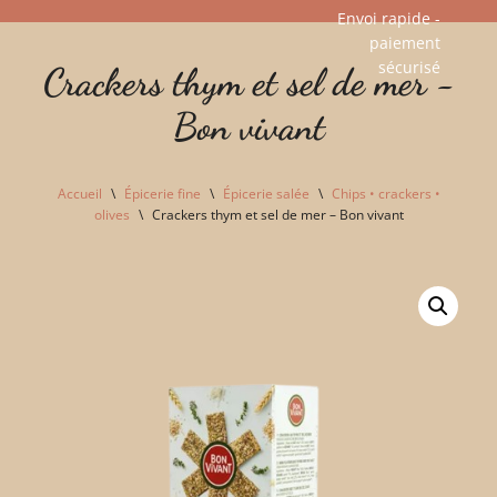
Envoi rapide -
paiement
Aller
sécurisé​
Crackers thym et sel de mer -
au
contenu
Bon vivant
Accueil
\
Épicerie fine
\
Épicerie salée
\
Chips • crackers •
olives
\
Crackers thym et sel de mer – Bon vivant