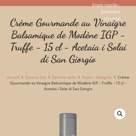
Envoi rapide -
paiement
Aller
sécurisé​
Crème Gourmande au Vinaigre
au
contenu
Balsamique de Modène IGP -
Truffe - 15 cl - Acetaia i Solai
di San Giorgio
Accueil
\
Épicerie fine
\
Épicerie salée
\
Huiles • Vinaigres
\
Crème
Gourmande au Vinaigre Balsamique de Modène IGP – Truffe – 15 cl –
Acetaia i Solai di San Giorgio