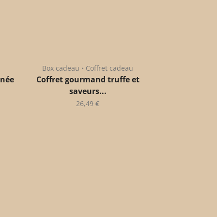
Box cadeau • Coffret cadeau
anée
Coffret gourmand truffe et
saveurs...
26,49
€