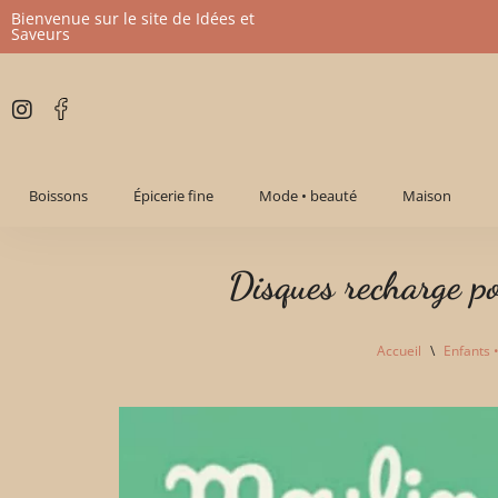
Bienvenue sur le site de Idées et
Saveurs
Aller
au
contenu
Boissons
Épicerie fine
Mode • beauté
Maison
Disques recharge p
Accueil
\
Enfants 