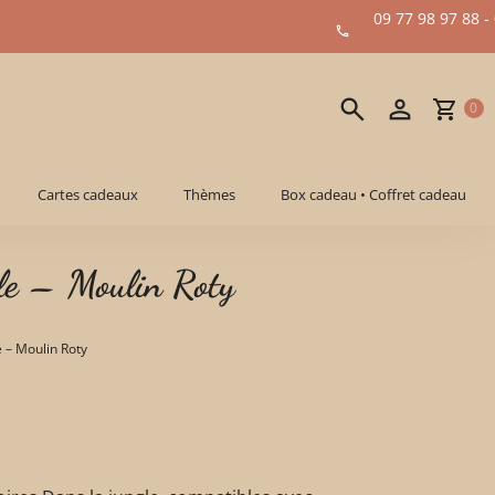
09 77 98 97 88 -
0
Cartes cadeaux
Thèmes
Box cadeau • Coffret cadeau
gle – Moulin Roty
e – Moulin Roty