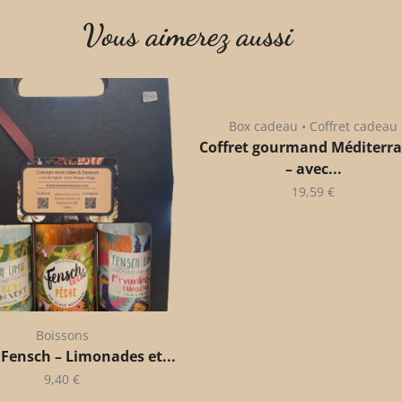
Vous aimerez aussi
Box cadeau • Coffret cadeau
Coffret gourmand Méditerr
– avec...
19,59
€
Boissons
 Fensch – Limonades et...
9,40
€