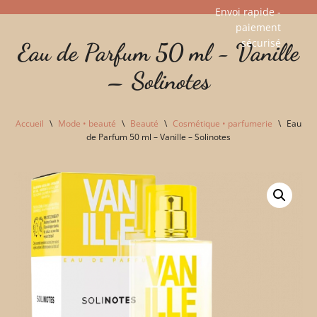
Envoi rapide -
paiement
Aller
sécurisé​
Eau de Parfum 50 ml - Vanille
au
contenu
– Solinotes
Accueil
\
Mode • beauté
\
Beauté
\
Cosmétique • parfumerie
\
Eau
de Parfum 50 ml – Vanille – Solinotes