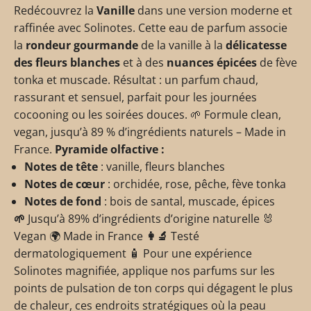
Redécouvrez la
Vanille
dans une version moderne et
raffinée avec Solinotes. Cette eau de parfum associe
la
rondeur gourmande
de la vanille à la
délicatesse
des fleurs blanches
et à des
nuances épicées
de fève
tonka et muscade. Résultat : un parfum chaud,
rassurant et sensuel, parfait pour les journées
cocooning ou les soirées douces. 🌱 Formule clean,
vegan, jusqu’à 89 % d’ingrédients naturels – Made in
France.
Pyramide olfactive :
Notes de tête
: vanille, fleurs blanches
Notes de cœur
: orchidée, rose, pêche, fève tonka
Notes de fond
: bois de santal, muscade, épices
🌱
Jusqu’à 89%
d’ingrédients d’origine naturelle
🐰
Vegan
🌍 M
ade in France
👩🔬
Testé
dermatologiquement
🧴 Pour une expérience
Solinotes magnifiée, applique nos parfums sur les
points de pulsation de ton corps qui dégagent le plus
de chaleur, ces endroits stratégiques où la peau