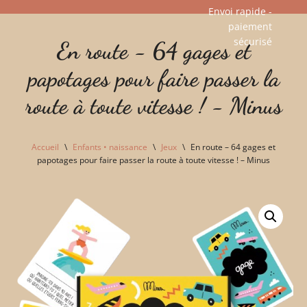
Envoi rapide -
paiement
Aller
sécurisé​
En route - 64 gages et
au
contenu
papotages pour faire passer la
route à toute vitesse ! - Minus
Accueil
\
Enfants • naissance
\
Jeux
\
En route – 64 gages et
papotages pour faire passer la route à toute vitesse ! – Minus