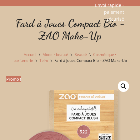
Envoi rapide -
paiement
Aller
sécurisé​
Fard à Joues Compact Bio -
au
contenu
ZAO Make-Up
Accueil
\
Mode • beauté
\
Beauté
\
Cosmétique •
parfumerie
\
Teint
\
Fard à Joues Compact Bio – ZAO Make-Up
Promo !