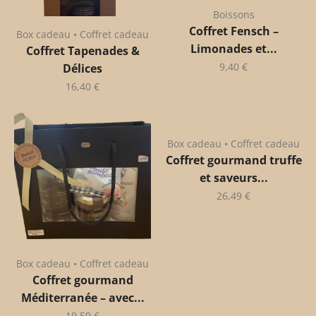
Boissons
Coffret Fensch –
Box cadeau • Coffret cadeau
Limonades et...
Coffret Tapenades &
9,40
€
Délices
16,40
€
Box cadeau • Coffret cadeau
Coffret gourmand truffe
et saveurs...
26,49
€
Box cadeau • Coffret cadeau
Coffret gourmand
Méditerranée – avec...
19,59
€