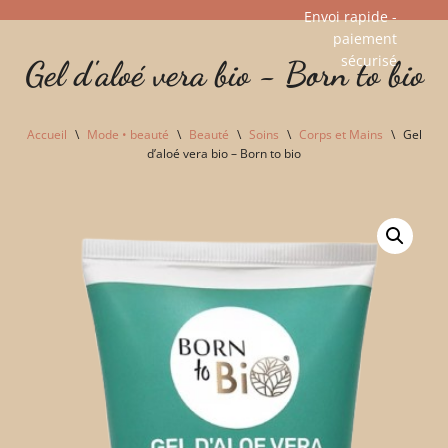
Envoi rapide -
paiement
Aller
sécurisé​
Gel d'aloé vera bio - Born to bio
au
contenu
Accueil
\
Mode • beauté
\
Beauté
\
Soins
\
Corps et Mains
\
Gel
d’aloé vera bio – Born to bio