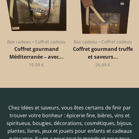
Box cadeau • Coffret cadeau
Box cadeau • Coffret cadeau
Coffret gourmand
Coffret gourmand truffe
Méditerranée – avec...
et saveurs...
19,59
€
26,49
€
Chez Idées et saveurs, vous êtes certains de finir par
trouver votre bonheur : épicerie fine, bières, vins et
spiritueux, bougies, décorations, cosmétiques, bijoux,
plantes, livres, jeux et jouets pour enfants et cadeaux
naissance. Il y en a pour tout le monde et pour tous