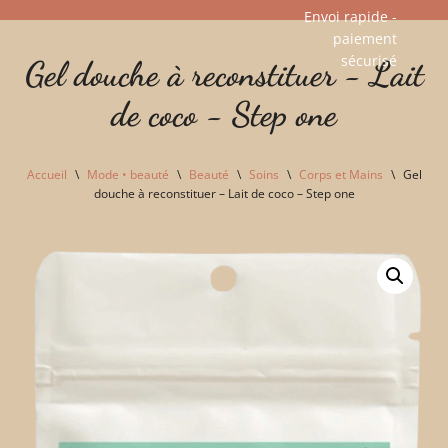
Envoi rapide -
paiement
Aller
sécurisé​
Gel douche à reconstituer - Lait
au
contenu
de coco - Step one
Accueil
\
Mode • beauté
\
Beauté
\
Soins
\
Corps et Mains
\
Gel
douche à reconstituer – Lait de coco – Step one