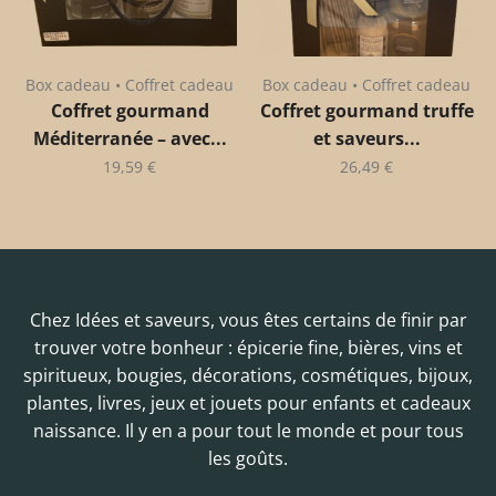
Box cadeau • Coffret cadeau
Box cadeau • Coffret cadeau
Coffret gourmand
Coffret gourmand truffe
Méditerranée – avec...
et saveurs...
19,59
€
26,49
€
Chez Idées et saveurs, vous êtes certains de finir par
trouver votre bonheur : épicerie fine, bières, vins et
spiritueux, bougies, décorations, cosmétiques, bijoux,
plantes, livres, jeux et jouets pour enfants et cadeaux
naissance. Il y en a pour tout le monde et pour tous
les goûts.