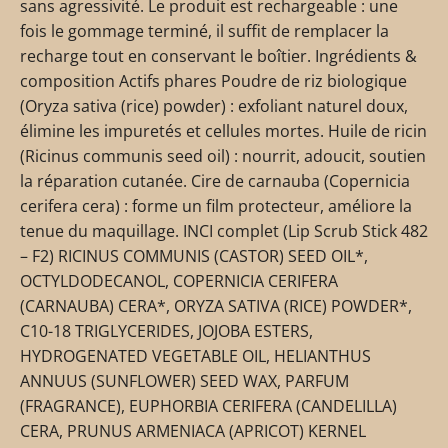
sans agressivité. Le produit est rechargeable : une
fois le gommage terminé, il suffit de remplacer la
recharge tout en conservant le boîtier. Ingrédients &
composition Actifs phares Poudre de riz biologique
(Oryza sativa (rice) powder) : exfoliant naturel doux,
élimine les impuretés et cellules mortes. Huile de ricin
(Ricinus communis seed oil) : nourrit, adoucit, soutien
la réparation cutanée. Cire de carnauba (Copernicia
cerifera cera) : forme un film protecteur, améliore la
tenue du maquillage. INCI complet (Lip Scrub Stick 482
– F2) RICINUS COMMUNIS (CASTOR) SEED OIL*,
OCTYLDODECANOL, COPERNICIA CERIFERA
(CARNAUBA) CERA*, ORYZA SATIVA (RICE) POWDER*,
C10-18 TRIGLYCERIDES, JOJOBA ESTERS,
HYDROGENATED VEGETABLE OIL, HELIANTHUS
ANNUUS (SUNFLOWER) SEED WAX, PARFUM
(FRAGRANCE), EUPHORBIA CERIFERA (CANDELILLA)
CERA, PRUNUS ARMENIACA (APRICOT) KERNEL