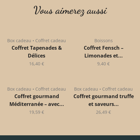
Vous aimerez aussi
Box cadeau • Coffret cadeau
Boissons
Coffret Tapenades &
Coffret Fensch –
Délices
Limonades et...
16,40
€
9,40
€
Box cadeau • Coffret cadeau
Box cadeau • Coffret cadeau
Coffret gourmand
Coffret gourmand truffe
Méditerranée – avec...
et saveurs...
19,59
€
26,49
€