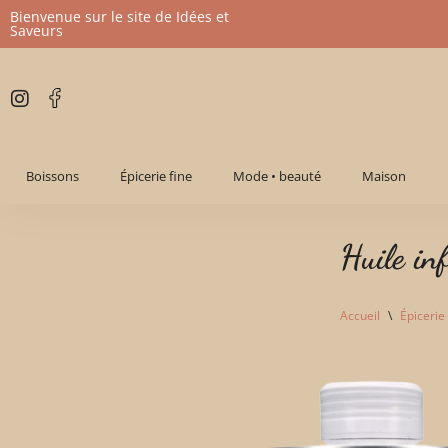
Bienvenue sur le site de Idées et
Saveurs
Aller
au
contenu
Boissons
Épicerie fine
Mode • beauté
Maison
Huile in
Accueil
\
Épicerie 