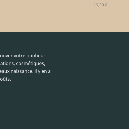
19,59
€
trouver votre bonheur :
orations, cosmétiques,
eaux naissance. Il y en a
oûts.