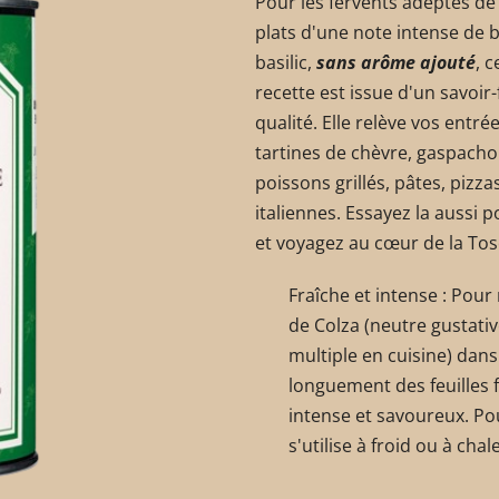
Pour les fervents adeptes de
plats d'une note intense de ba
basilic,
sans arôme ajouté
, 
recette est issue d'un savoir-
qualité. Elle relève vos entré
tartines de chèvre, gaspacho
poissons grillés, pâtes, pizz
italiennes. Essayez la aussi
et voyagez au cœur de la Tos
Fraîche et intense : Pour r
de Colza (neutre gustati
multiple en cuisine) dan
longuement des feuilles fr
intense et savoureux. Pour
s'utilise à froid ou à ch