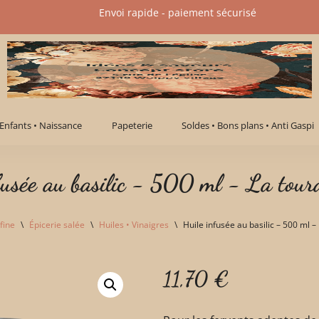
Envoi rapide - paiement sécurisé​
Enfants • Naissance
Papeterie
Soldes • Bons plans • Anti Gaspi
fusée au basilic - 500 ml - La tour
fine
\
Épicerie salée
\
Huiles • Vinaigres
\
Huile infusée au basilic – 500 ml –
11,70
€