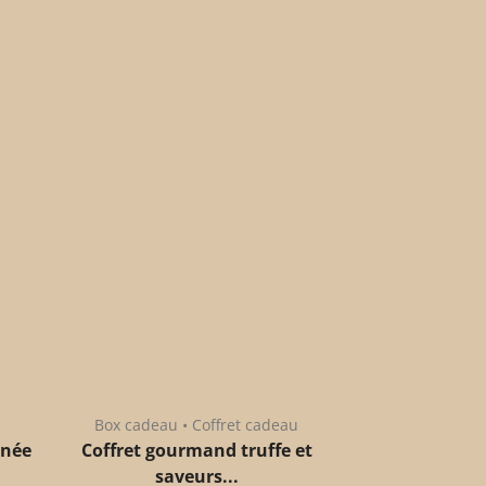
Box cadeau • Coffret cadeau
anée
Coffret gourmand truffe et
saveurs...