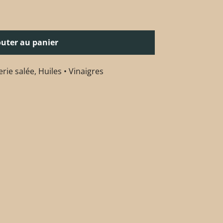
outer au panier
erie salée
,
Huiles • Vinaigres