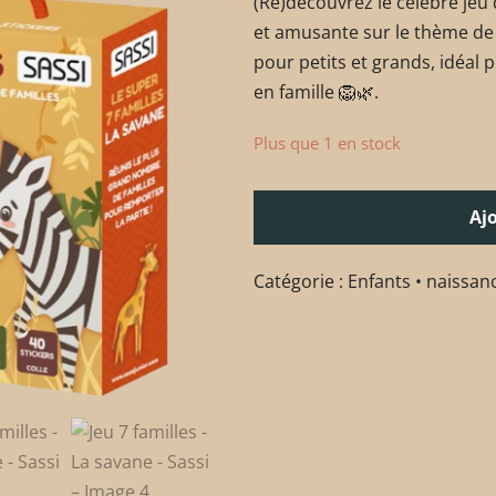
(Re)découvrez le célèbre jeu
et amusante sur le thème de
pour petits et grands, idéal
en famille 🦁🌿.
Plus que 1 en stock
Aj
Catégorie :
Enfants • naissan