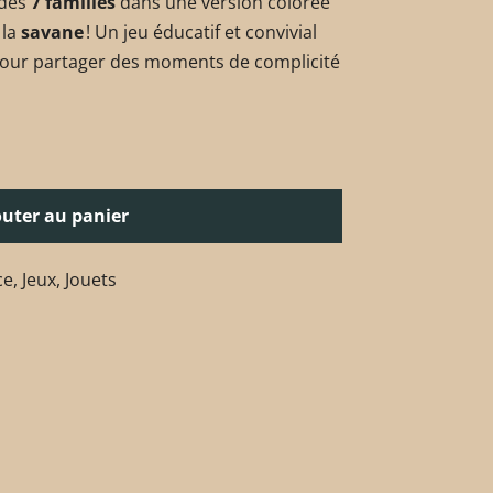
 des
7 familles
dans une version colorée
 la
savane
! Un jeu éducatif et convivial
 pour partager des moments de complicité
outer au panier
ce
,
Jeux
,
Jouets