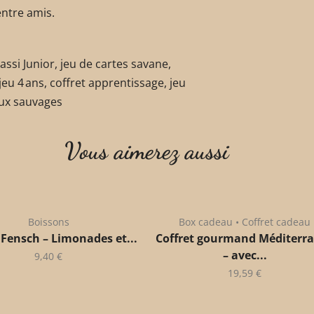
entre amis.
assi Junior, jeu de cartes savane,
 jeu 4 ans, coffret apprentissage, jeu
aux sauvages
Vous aimerez aussi
Boissons
Box cadeau • Coffret cadeau
 Fensch – Limonades et...
Coffret gourmand Méditerr
– avec...
9,40
€
19,59
€