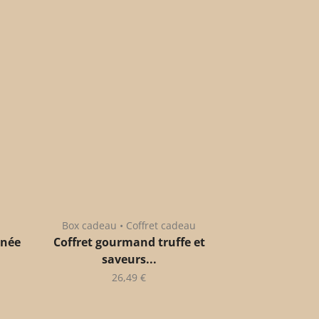
Box cadeau • Coffret cadeau
anée
Coffret gourmand truffe et
saveurs...
26,49
€