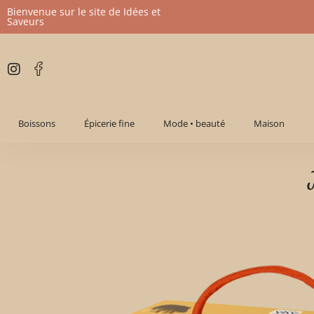
Bienvenue sur le site de Idées et
Saveurs
Aller
au
contenu
Boissons
Épicerie fine
Mode • beauté
Maison