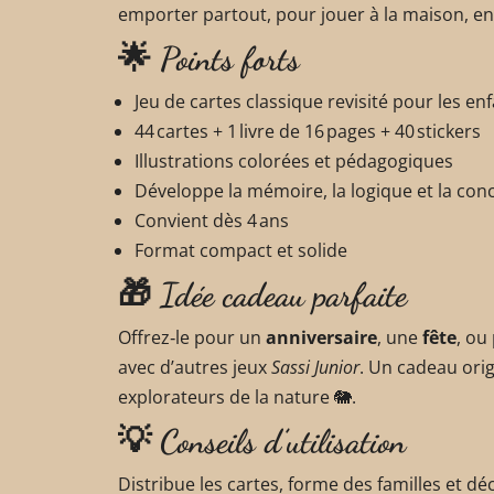
emporter partout, pour jouer à la maison, en
🌟 Points forts
Jeu de cartes classique revisité pour les en
44 cartes + 1 livre de 16 pages + 40 stickers
Illustrations colorées et pédagogiques
Développe la mémoire, la logique et la con
Convient dès 4 ans
Format compact et solide
🎁 Idée cadeau parfaite
Offrez‑le pour un
anniversaire
, une
fête
, ou
avec d’autres jeux
Sassi Junior
. Un cadeau orig
explorateurs de la nature 🐘.
💡 Conseils d’utilisation
Distribue les cartes, forme des familles et dé