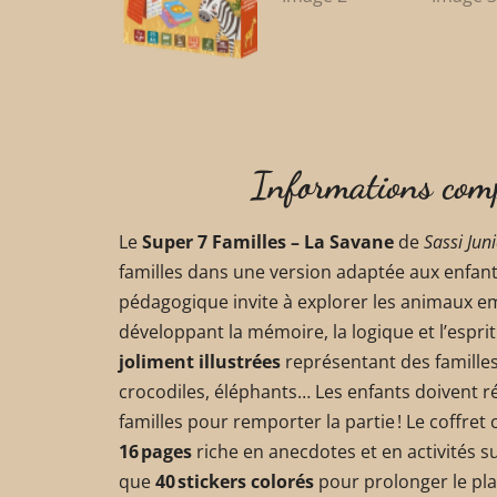
Informations com
Le
Super 7 Familles – La Savane
de
Sassi Jun
familles dans une version adaptée aux enfants
pédagogique invite à explorer les animaux e
développant la mémoire, la logique et l’esprit
joliment illustrées
représentant des familles 
crocodiles, éléphants… Les enfants doivent r
familles pour remporter la partie ! Le coffr
16 pages
riche en anecdotes et en activités su
que
40 stickers colorés
pour prolonger le pla