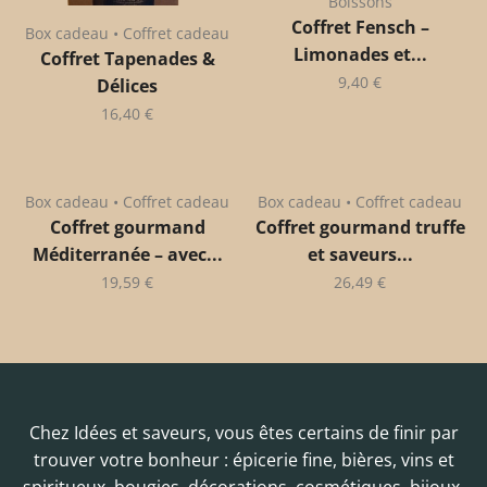
Boissons
Coffret Fensch –
Box cadeau • Coffret cadeau
Limonades et...
Coffret Tapenades &
9,40
€
Délices
16,40
€
Box cadeau • Coffret cadeau
Box cadeau • Coffret cadeau
Coffret gourmand
Coffret gourmand truffe
Méditerranée – avec...
et saveurs...
19,59
€
26,49
€
Chez Idées et saveurs, vous êtes certains de finir par
trouver votre bonheur : épicerie fine, bières, vins et