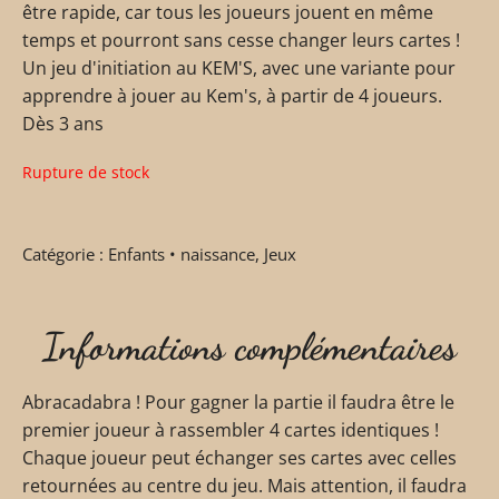
être rapide, car tous les joueurs jouent en même
temps et pourront sans cesse changer leurs cartes !
Un jeu d'initiation au KEM'S, avec une variante pour
apprendre à jouer au Kem's, à partir de 4 joueurs.
Dès 3 ans
Rupture de stock
Catégorie :
Enfants • naissance
,
Jeux
Informations complémentaires
Abracadabra ! Pour gagner la partie il faudra être le
premier joueur à rassembler 4 cartes identiques !
Chaque joueur peut échanger ses cartes avec celles
retournées au centre du jeu. Mais attention, il faudra