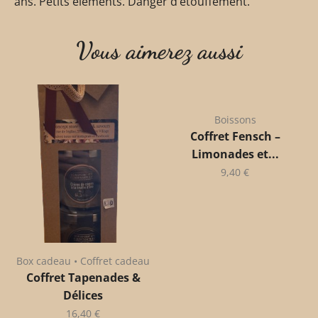
ans. Petits éléments. Danger d’étouffement.
Vous aimerez aussi
Boissons
Coffret Fensch –
Limonades et...
9,40
€
Box cadeau • Coffret cadeau
Coffret Tapenades &
Délices
16,40
€