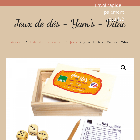
Envoi rapide -
paiement
Aller
sécurisé​
Jeux de dés - Yam's - Vilac
au
contenu
Accueil
\
Enfants • naissance
\
Jeux
\
Jeux de dés – Yam’s – Vilac