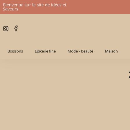
Bienvenue sur le site de Idées et
Saveurs
Aller
au
contenu
Boissons
Épicerie fine
Mode • beauté
Maison