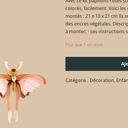
Avec ce kit papillons roses st
colorés, facilement. Voici les
montés : 21 x 10 x 21 cm Ils 
des encres végétales. Descript
à monter; - Les instructions s
Plus que 1 en stock
Aj
Catégorie :
Décoration
,
Enfan