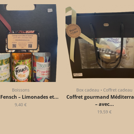
Boissons
Box cadeau • Coffret cadeau
 Fensch – Limonades et...
Coffret gourmand Méditerr
– avec...
9,40
€
19,59
€