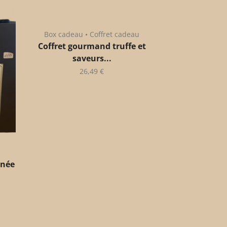
Box cadeau • Coffret cadeau
Coffret gourmand truffe et
saveurs...
26,49
€
anée