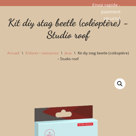
Envoi rapide -
paiement
Aller
sécurisé​
Kit diy stag beetle (coléoptère) -
au
contenu
Studio roof
Accueil
\
Enfants • naissance
\
Jeux
\
Kit diy stag beetle (coléoptère)
– Studio roof