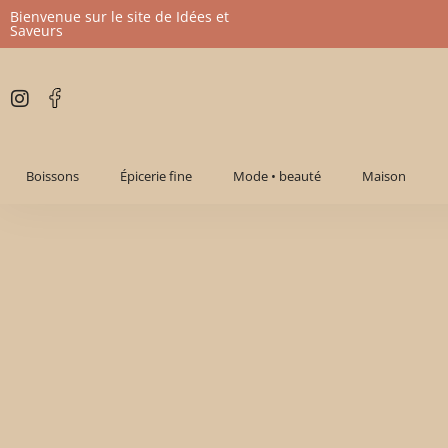
Bienvenue sur le site de Idées et
Saveurs
Aller
au
contenu
Boissons
Épicerie fine
Mode • beauté
Maison