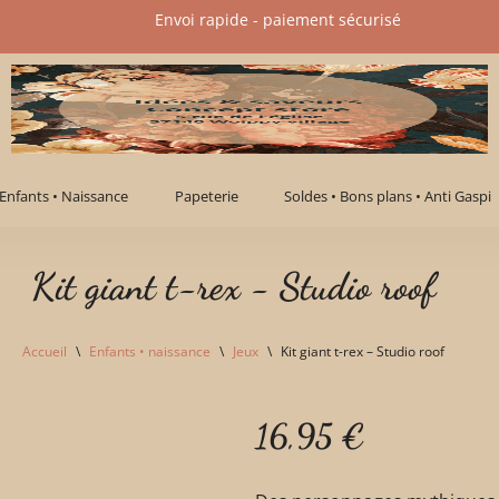
Envoi rapide - paiement sécurisé​
Enfants • Naissance
Papeterie
Soldes • Bons plans • Anti Gaspi
Kit giant t-rex - Studio roof
Accueil
\
Enfants • naissance
\
Jeux
\
Kit giant t-rex – Studio roof
16,95
€