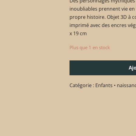
Des personnages mythiques 
inoubliables prennent vie en 
propre histoire. Objet 3D à c
imprimé avec des encres végé
x 19 cm
Plus que 1 en stock
Aj
Catégorie :
Enfants • naissan