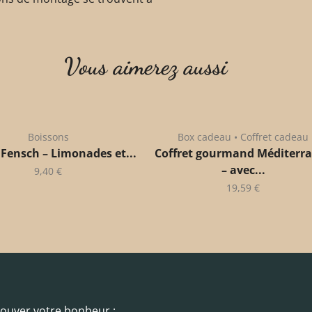
Vous aimerez aussi
Boissons
Box cadeau • Coffret cadeau
 Fensch – Limonades et...
Coffret gourmand Méditerr
– avec...
9,40
€
19,59
€
trouver votre bonheur :