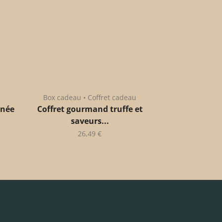
Box cadeau • Coffret cadeau
anée
Coffret gourmand truffe et
saveurs...
26,49
€