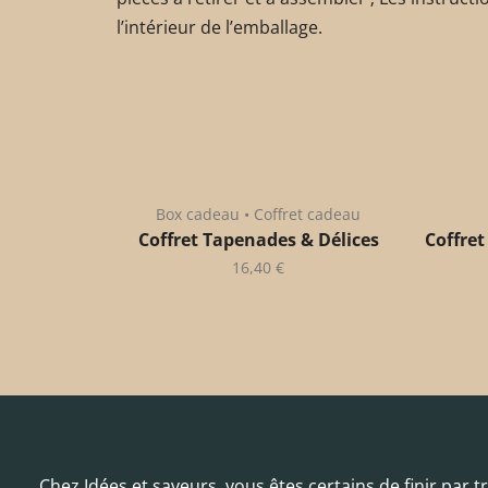
l’intérieur de l’emballage.
Box cadeau • Coffret cadeau
Coffret Tapenades & Délices
Coffret
16,40
€
Chez Idées et saveurs, vous êtes certains de finir par 