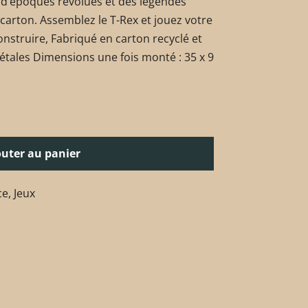
d’époques révolues et des légendes
carton. Assemblez le T-Rex et jouez votre
onstruire, Fabriqué en carton recyclé et
tales Dimensions une fois monté : 35 x 9
outer au panier
ce
,
Jeux