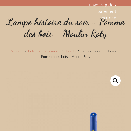
Envoi rapide -
paiement
Aller
sécurisé​
Lampe histoire du soir - Pomme
au
contenu
des bois - Moulin Roty
Accueil
\
Enfants • naissance
\
Jouets
\
Lampe histoire du soir –
Pomme des bois – Moulin Roty