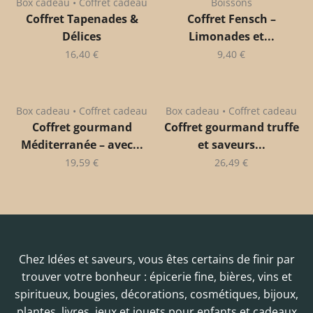
Box cadeau • Coffret cadeau
Boissons
Coffret Tapenades &
Coffret Fensch –
Délices
Limonades et...
16,40
€
9,40
€
Box cadeau • Coffret cadeau
Box cadeau • Coffret cadeau
Coffret gourmand
Coffret gourmand truffe
Méditerranée – avec...
et saveurs...
19,59
€
26,49
€
Chez Idées et saveurs, vous êtes certains de finir par
trouver votre bonheur : épicerie fine, bières, vins et
spiritueux, bougies, décorations, cosmétiques, bijoux,
plantes, livres, jeux et jouets pour enfants et cadeaux