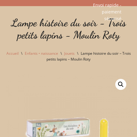
Envoi rapide -
paiement
Aller
sécurisé​
Lampe histoire du soir - Trois
au
contenu
petits lapins - Moulin Roty
Accueil
\
Enfants • naissance
\
Jouets
\
Lampe histoire du soir – Trois
petits lapins – Moulin Roty