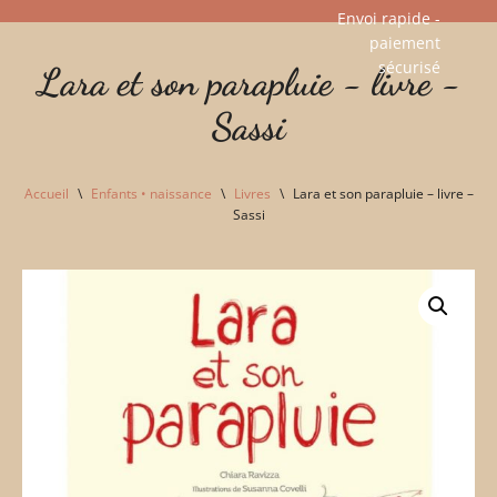
Envoi rapide -
paiement
Aller
sécurisé​
Lara et son parapluie - livre -
au
contenu
Sassi
Accueil
\
Enfants • naissance
\
Livres
\
Lara et son parapluie – livre –
Sassi