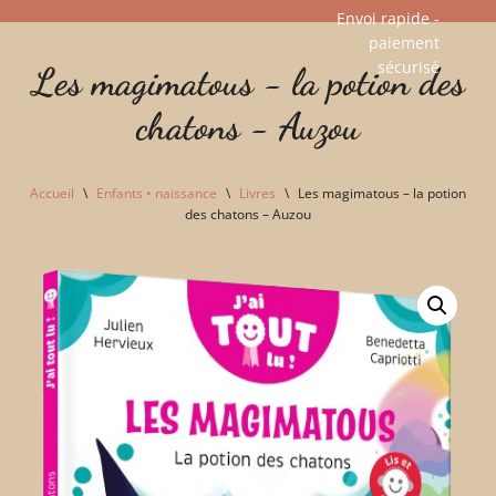
Envoi rapide -
paiement
Aller
sécurisé​
Les magimatous - la potion des
au
contenu
chatons - Auzou
Accueil
\
Enfants • naissance
\
Livres
\
Les magimatous – la potion
des chatons – Auzou