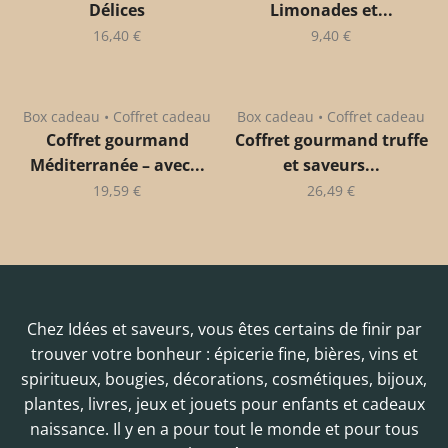
Délices
Limonades et...
16,40
€
9,40
€
Box cadeau • Coffret cadeau
Box cadeau • Coffret cadeau
Coffret gourmand
Coffret gourmand truffe
Méditerranée – avec...
et saveurs...
19,59
€
26,49
€
Chez Idées et saveurs, vous êtes certains de finir par
trouver votre bonheur : épicerie fine, bières, vins et
spiritueux, bougies, décorations, cosmétiques, bijoux,
plantes, livres, jeux et jouets pour enfants et cadeaux
naissance. Il y en a pour tout le monde et pour tous