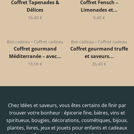
Coffret Tapenades &
Coffret Fensch –
Délices
Limonades et...
16,40
€
9,40
€
Box cadeau • Coffret cadeau
Box cadeau • Coffret cadeau
Coffret gourmand
Coffret gourmand truffe
Méditerranée – avec...
et saveurs...
19,59
€
26,49
€
Chez Idées et saveurs, vous êtes certains de finir par
trouver votre bonheur : épicerie fine, bières, vins et
spiritueux, bougies, décorations, cosmétiques, bijoux,
plantes, livres, jeux et jouets pour enfants et cadeaux