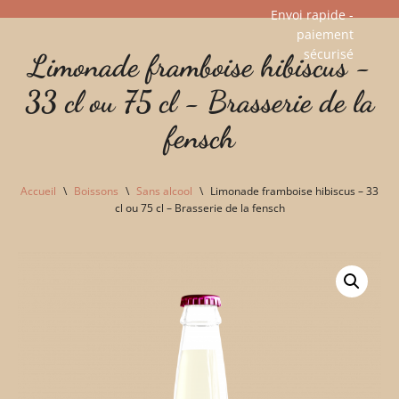
Envoi rapide -
paiement
Aller
sécurisé​
Limonade framboise hibiscus -
au
contenu
33 cl ou 75 cl - Brasserie de la
fensch
Accueil
\
Boissons
\
Sans alcool
\
Limonade framboise hibiscus – 33
cl ou 75 cl – Brasserie de la fensch