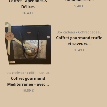
Coffret Tapenades &
9,40
€
Délices
16,40
€
Box cadeau • Coffret cadeau
Coffret gourmand truffe
et saveurs...
26,49
€
Box cadeau • Coffret cadeau
Coffret gourmand
Méditerranée – avec...
19,59
€