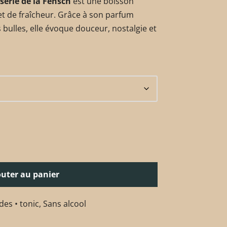
serie de la Fensch
est une boisson
et de fraîcheur. Grâce à son parfum
es bulles, elle évoque douceur, nostalgie et
outer au panier
es • tonic
,
Sans alcool