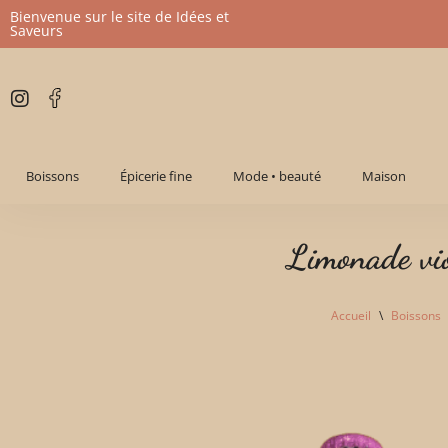
Bienvenue sur le site de Idées et
Saveurs
Aller
au
contenu
Boissons
Épicerie fine
Mode • beauté
Maison
Limonade vio
Accueil
\
Boissons