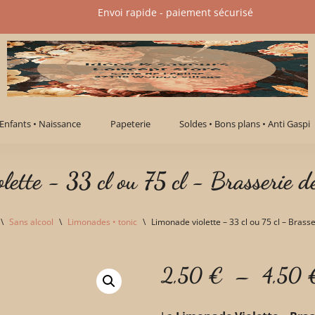
Envoi rapide - paiement sécurisé​
Enfants • Naissance
Papeterie
Soldes • Bons plans • Anti Gaspi
lette - 33 cl ou 75 cl - Brasserie d
\
Sans alcool
\
Limonades • tonic
\
Limonade violette – 33 cl ou 75 cl – Brass
2,50
€
–
4,50