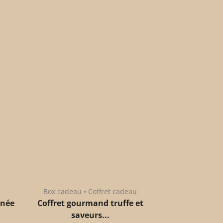
Box cadeau • Coffret cadeau
anée
Coffret gourmand truffe et
saveurs...