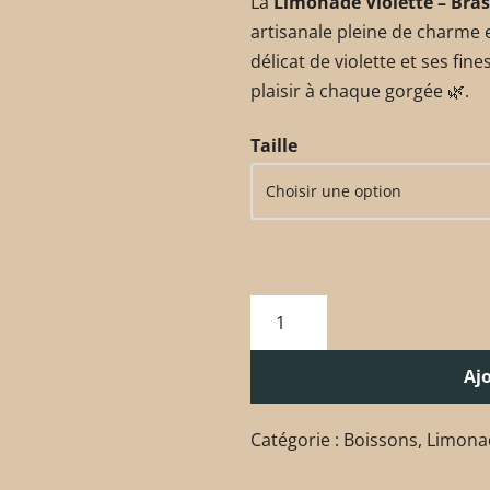
La
Limonade Violette – Bras
artisanale pleine de charme 
délicat de violette et ses fin
plaisir à chaque gorgée 🌿.
Taille
Aj
Catégorie :
Boissons
,
Limonad