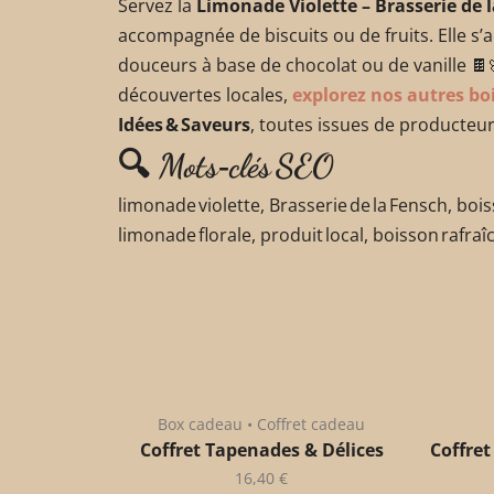
Servez la
Limonade Violette – Brasserie de 
accompagnée de biscuits ou de fruits. Elle s’
douceurs à base de chocolat ou de vanille 🍫
découvertes locales,
explorez nos autres bo
Idées & Saveurs
, toutes issues de producteu
🔍 Mots‑clés SEO
limonade violette, Brasserie de la Fensch, bois
limonade florale, produit local, boisson rafraî
Box cadeau • Coffret cadeau
Coffret Tapenades & Délices
Coffret
16,40
€