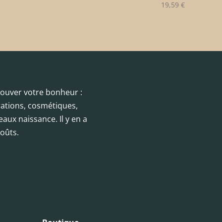
19,59
€
trouver votre bonheur :
orations, cosmétiques,
eaux naissance. Il y en a
oûts.