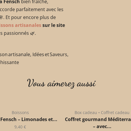
la Fensch
bien fraîche,
accorde parfaitement avec les
🌸. Et pour encore plus de
issons artisanales
sur le site
rs passionnés 🌿.
son artisanale, Idées et Saveurs,
chissante
Vous aimerez aussi
Boissons
Box cadeau • Coffret cadeau
 Fensch – Limonades et...
Coffret gourmand Méditerr
– avec...
9,40
€