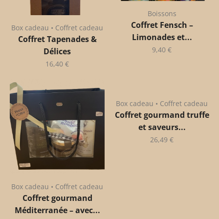
Boissons
Coffret Fensch –
Box cadeau • Coffret cadeau
Limonades et...
Coffret Tapenades &
9,40
€
Délices
16,40
€
Box cadeau • Coffret cadeau
Coffret gourmand truffe
et saveurs...
26,49
€
Box cadeau • Coffret cadeau
Coffret gourmand
Méditerranée – avec...