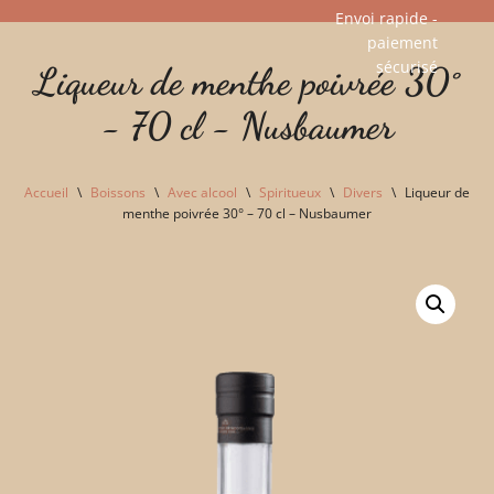
Envoi rapide -
paiement
Aller
sécurisé​
Liqueur de menthe poivrée 30°
au
contenu
- 70 cl - Nusbaumer
Accueil
\
Boissons
\
Avec alcool
\
Spiritueux
\
Divers
\
Liqueur de
menthe poivrée 30° – 70 cl – Nusbaumer