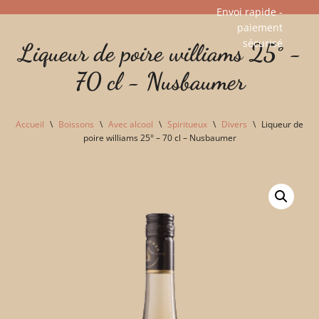
Envoi rapide -
paiement
Aller
sécurisé​
Liqueur de poire williams 25° -
au
contenu
70 cl - Nusbaumer
Accueil
\
Boissons
\
Avec alcool
\
Spiritueux
\
Divers
\
Liqueur de
poire williams 25° – 70 cl – Nusbaumer