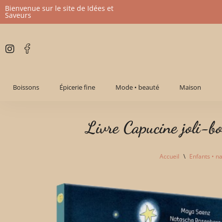
Bienvenue sur le site de Idées et
Saveurs
Aller
au
contenu
Boissons
Épicerie fine
Mode • beauté
Maison
Livre Capucine joli-b
Accueil
\
Enfants • n