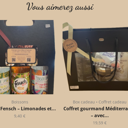
Vous aimerez aussi
Boissons
Box cadeau • Coffret cadeau
 Fensch – Limonades et...
Coffret gourmand Méditerr
– avec...
9,40
€
19,59
€