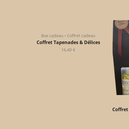
Box cadeau • Coffret cadeau
Coffret Tapenades & Délices
16,40
€
Coffret