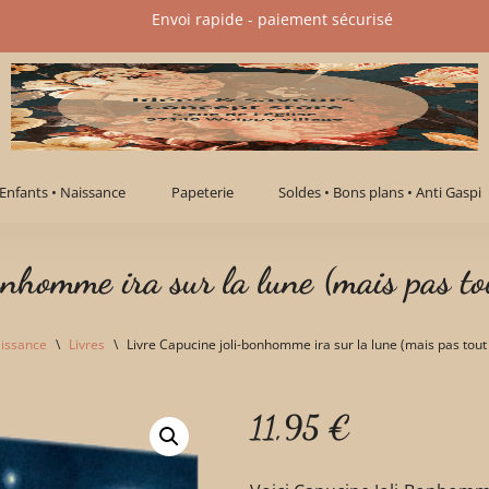
Envoi rapide - paiement sécurisé​
Enfants • Naissance
Papeterie
Soldes • Bons plans • Anti Gaspi
onhomme ira sur la lune (mais pas to
aissance
\
Livres
\
Livre Capucine joli-bonhomme ira sur la lune (mais pas tout
11,95
€