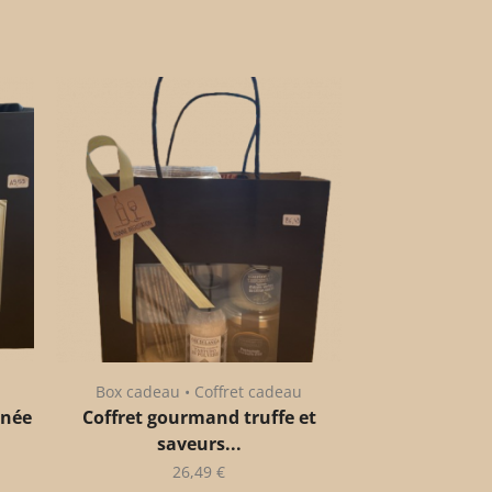
Box cadeau • Coffret cadeau
anée
Coffret gourmand truffe et
saveurs...
26,49
€