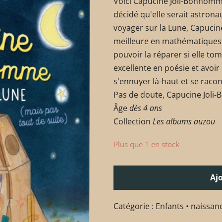
Voici Capucine Joli-Bonhomm
décidé qu'elle serait astronau
voyager sur la Lune, Capucine 
meilleure en mathématiques p
pouvoir la réparer si elle tom
excellente en poésie et avoir 
s'ennuyer là-haut et se racon
Pas de doute, Capucine Joli
Âge
dès 4 ans
Collection
Les albums auzou
Plus que 1 en stock
Aj
Catégorie :
Enfants • naissan