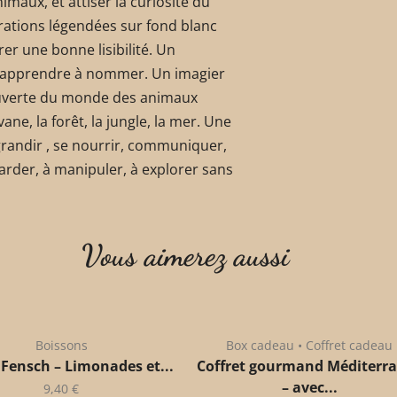
animaux, et attiser la curiosité du
strations légendées sur fond blanc
er une bonne lisibilité. Un
et apprendre à nommer. Un imagier
uverte du monde des animaux
ane, la forêt, la jungle, la mer. Une
grandir , se nourrir, communiquer,
garder, à manipuler, à explorer sans
Vous aimerez aussi
Boissons
Box cadeau • Coffret cadeau
 Fensch – Limonades et...
Coffret gourmand Méditerr
– avec...
9,40
€