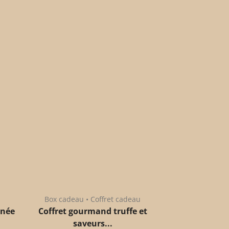
Box cadeau • Coffret cadeau
anée
Coffret gourmand truffe et
saveurs...