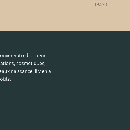
19,59
€
trouver votre bonheur :
orations, cosmétiques,
eaux naissance. Il y en a
oûts.