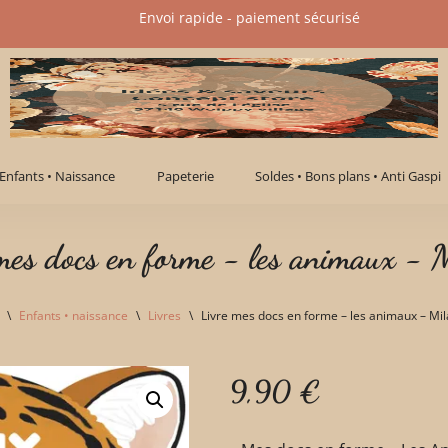
Envoi rapide - paiement sécurisé​
Enfants • Naissance
Papeterie
Soldes • Bons plans • Anti Gaspi
mes docs en forme - les animaux - 
\
Enfants • naissance
\
Livres
\
Livre mes docs en forme – les animaux – Mil
9,90
€