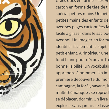
« Mes docs en forme – Les A
carton en forme de tête de t
spécial petites mains Un pet
petites mains des enfants de 
avec ses pages cartonnées fac
facile à glisser dans le sac 
avec soi. Un imagier en forme
identifier facilement le sujet 
petit enfant. À l’intérieur un
fond blanc pour découvrir l’
bonne lisibilité. Un vocabulai
apprendre à nommer. Un ima
première découverte du mond
campagne, la forêt, savane, l
multi-thématique : se reprod
se déplacer, dormir. Un livre
explorer sans jamais se lasse