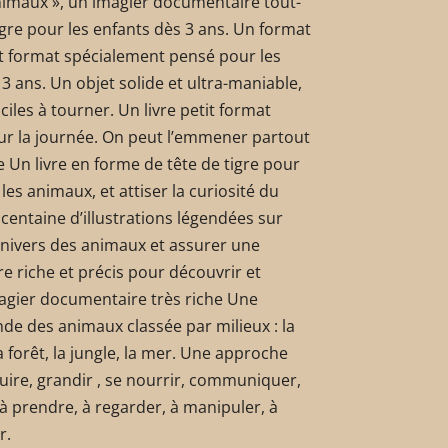
nimaux », un imagier documentaire tout-
igre pour les enfants dès 3 ans. Un format
it format spécialement pensé pour les
3 ans. Un objet solide et ultra-maniable,
iles à tourner. Un livre petit format
pour la journée. On peut l’emmener partout
 Un livre en forme de tête de tigre pour
: les animaux, et attiser la curiosité du
e centaine d’illustrations légendées sur
univers des animaux et assurer une
re riche et précis pour découvrir et
gier documentaire très riche Une
e des animaux classée par milieux : la
a forêt, la jungle, la mer. Une approche
uire, grandir , se nourrir, communiquer,
 à prendre, à regarder, à manipuler, à
r.