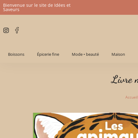
Bienvenue sur le site de Idées et
Saveurs
Aller
au
contenu
Boissons
Épicerie fine
Mode • beauté
Maison
Livre 
Accueil