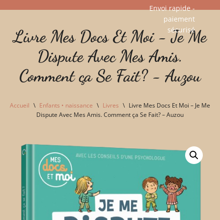
Envoi rapide -
paiement
Aller
sécurisé​
Livre Mes Docs Et Moi - Je Me
au
contenu
Dispute Avec Mes Amis.
Comment ça Se Fait? - Auzou
Accueil
\
Enfants • naissance
\
Livres
\
Livre Mes Docs Et Moi – Je Me
Dispute Avec Mes Amis. Comment ça Se Fait? – Auzou