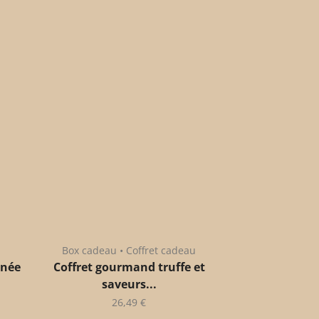
Box cadeau • Coffret cadeau
anée
Coffret gourmand truffe et
saveurs...
26,49
€