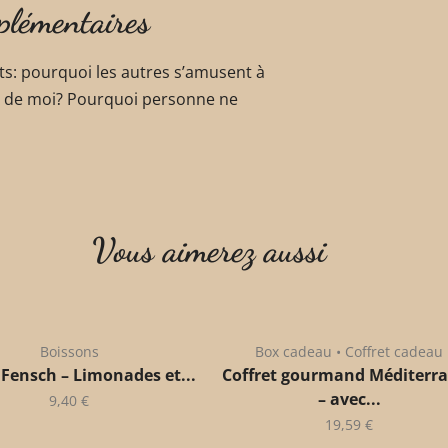
plémentaires
ts: pourquoi les autres s’amusent à
e de moi? Pourquoi personne ne
Vous aimerez aussi
Boissons
Box cadeau • Coffret cadeau
 Fensch – Limonades et...
Coffret gourmand Méditerr
– avec...
9,40
€
19,59
€