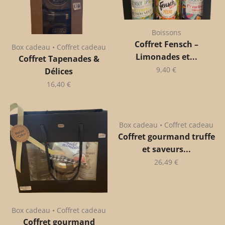
Boissons
Coffret Fensch –
Box cadeau • Coffret cadeau
Limonades et...
Coffret Tapenades &
9,40
€
Délices
16,40
€
Box cadeau • Coffret cadeau
Coffret gourmand truffe
et saveurs...
26,49
€
Box cadeau • Coffret cadeau
Coffret gourmand