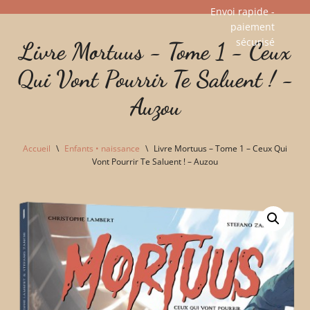
Envoi rapide -
paiement
Aller
sécurisé​
Livre Mortuus - Tome 1 - Ceux
au
contenu
Qui Vont Pourrir Te Saluent ! -
Auzou
Accueil
\
Enfants • naissance
\
Livre Mortuus – Tome 1 – Ceux Qui
Vont Pourrir Te Saluent ! – Auzou