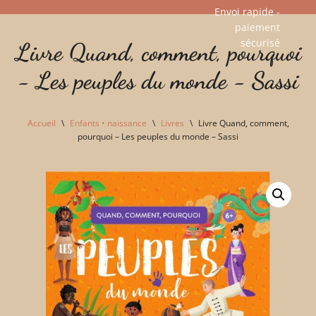
Envoi rapide -
paiement
Aller
sécurisé​
Livre Quand, comment, pourquoi
au
contenu
- Les peuples du monde - Sassi
Accueil
\
Enfants • naissance
\
Livres
\
Livre Quand, comment,
pourquoi – Les peuples du monde – Sassi