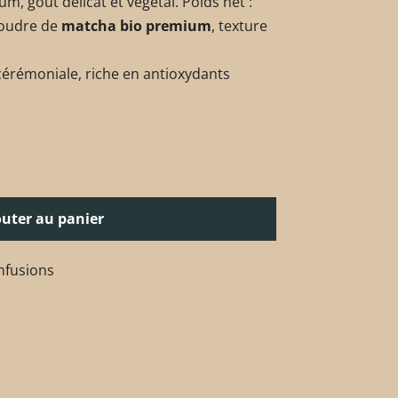
, goût délicat et végétal. Poids net :
 Poudre de
matcha bio premium
, texture
 cérémoniale, riche en antioxydants
outer au panier
infusions