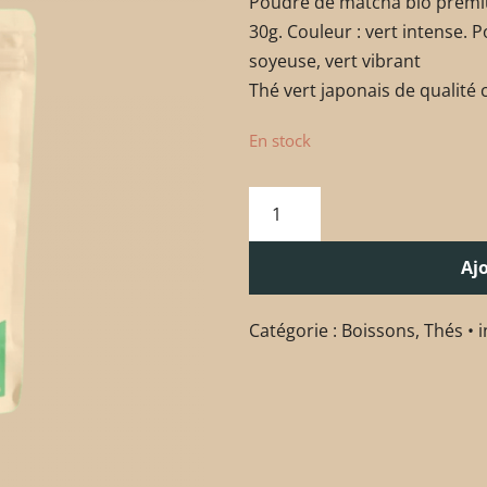
Poudre de matcha bio premium
30g. Couleur : vert intense.
soyeuse, vert vibrant
Thé vert japonais de qualité
En stock
Aj
Catégorie :
Boissons
,
Thés • 