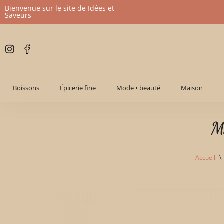
Bienvenue sur le site de Idées et
Saveurs
Aller
au
contenu
Boissons
Épicerie fine
Mode • beauté
Maison
M
Accueil
\