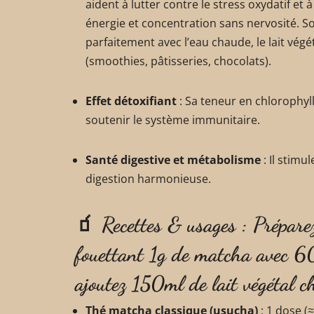
aident à lutter contre le stress oxydatif et à
énergie et concentration sans nervosité. S
parfaitement avec l’eau chaude, le lait végé
(smoothies, pâtisseries, chocolats).
Effet détoxifiant
: Sa teneur en chlorophyll
soutenir le système immunitaire.
Santé digestive et métabolisme
: Il stimu
digestion harmonieuse.
🧃 Recettes & usages : Prépar
fouettant 1g de matcha avec 6
ajoutez 150ml de lait végétal c
Thé matcha classique (usucha)
: 1 dose (