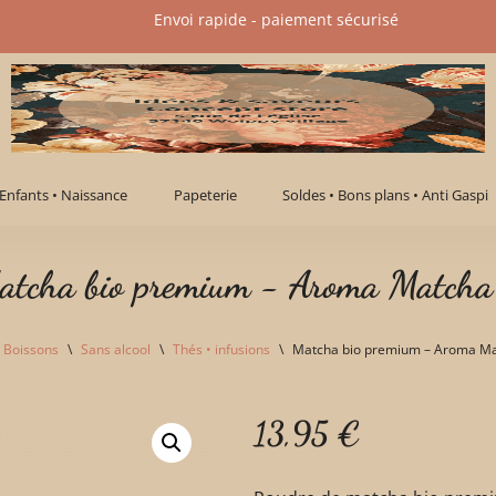
Envoi rapide - paiement sécurisé​
Enfants • Naissance
Papeterie
Soldes • Bons plans • Anti Gaspi
atcha bio premium - Aroma Matcha
Boissons
\
Sans alcool
\
Thés • infusions
\
Matcha bio premium – Aroma M
13,95
€