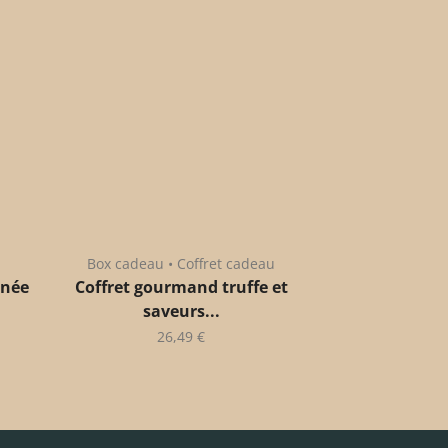
Box cadeau • Coffret cadeau
anée
Coffret gourmand truffe et
saveurs...
26,49
€