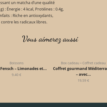
tissant un matcha d’une qualité
 : Énergie : 4 kcal, Protéines : 0.4g,
ienfaits : Riche en antioxydants,
contre les radicaux libres.
Vous aimerez aussi
Boissons
Box cadeau • Coffret cadeau
 Fensch – Limonades et...
Coffret gourmand Méditerr
– avec...
9,40
€
19,59
€