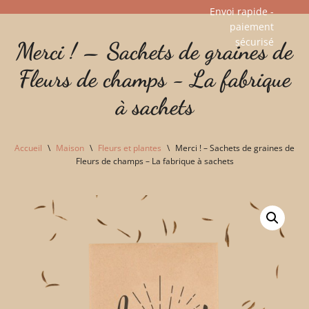
Envoi rapide -
paiement
Aller
sécurisé​
Merci ! – Sachets de graines de
au
contenu
Fleurs de champs - La fabrique
à sachets
Accueil
\
Maison
\
Fleurs et plantes
\
Merci ! – Sachets de graines de
Fleurs de champs – La fabrique à sachets