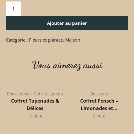
Ajouter au panier
Catégorie :
Fleurs et plantes
,
Maison
Vous aimerez aussi
Box cadeau • Coffret cadeau
Boissons
Coffret Tapenades &
Coffret Fensch –
Délices
Limonades et...
16,40
€
9,40
€