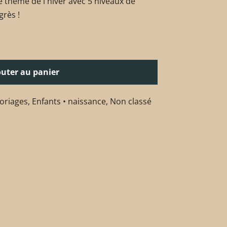
e thème de l'hiver avec 5 niveaux de
grès !
outer au panier
loriages
,
Enfants • naissance
,
Non classé