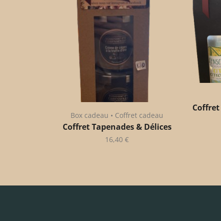
Coffret
Box cadeau • Coffret cadeau
Coffret Tapenades & Délices
16,40
€