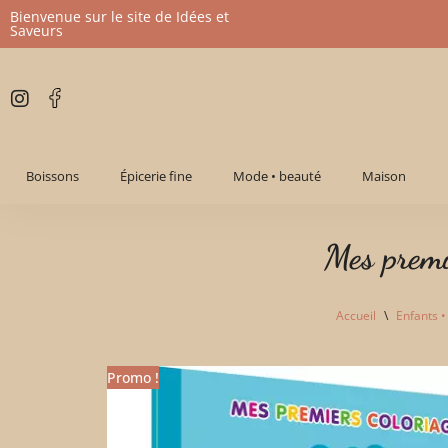
Bienvenue sur le site de Idées et
Saveurs
Aller
au
contenu
Boissons
Épicerie fine
Mode • beauté
Maison
Mes prem
Accueil
\
Enfants •
Promo !