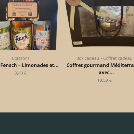
Boissons
Box cadeau • Coffret cadeau
 Fensch – Limonades et...
Coffret gourmand Méditerr
– avec...
9,40
€
19,59
€