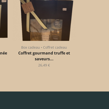
Box cadeau • Coffret cadeau
anée
Coffret gourmand truffe et
saveurs...
26,49
€