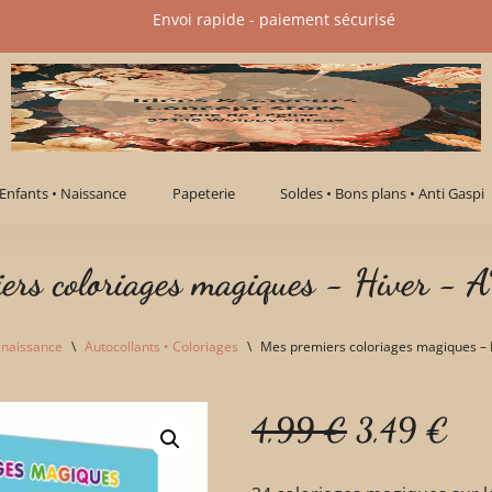
Envoi rapide - paiement sécurisé​
Enfants • Naissance
Papeterie
Soldes • Bons plans • Anti Gaspi
iers coloriages magiques - Hiver 
 naissance
\
Autocollants • Coloriages
\
Mes premiers coloriages magiques –
4,99
€
3,49
€