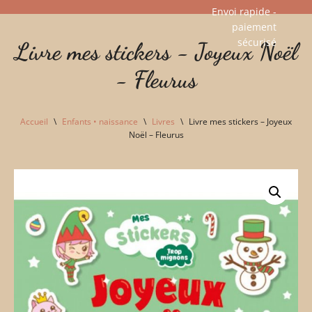
Envoi rapide -
paiement
Aller
sécurisé​
Livre mes stickers - Joyeux Noël
au
contenu
- Fleurus
Accueil
\
Enfants • naissance
\
Livres
\
Livre mes stickers – Joyeux
Noël – Fleurus