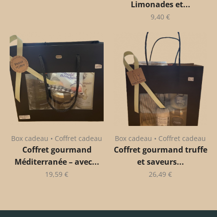
Limonades et...
9,40
€
Box cadeau • Coffret cadeau
Box cadeau • Coffret cadeau
Coffret gourmand
Coffret gourmand truffe
Méditerranée – avec...
et saveurs...
19,59
€
26,49
€