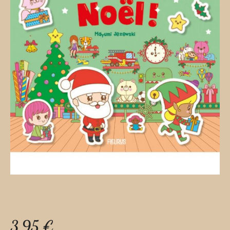
3,95
€