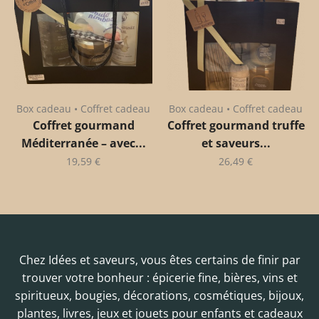
Box cadeau • Coffret cadeau
Box cadeau • Coffret cadeau
Coffret gourmand
Coffret gourmand truffe
Méditerranée – avec...
et saveurs...
19,59
€
26,49
€
Chez Idées et saveurs, vous êtes certains de finir par
trouver votre bonheur : épicerie fine, bières, vins et
spiritueux, bougies, décorations, cosmétiques, bijoux,
plantes, livres, jeux et jouets pour enfants et cadeaux