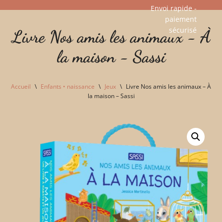
Envoi rapide -
paiement
Aller
sécurisé​
Livre Nos amis les animaux - À
au
contenu
la maison - Sassi
Accueil
\
Enfants • naissance
\
Jeux
\
Livre Nos amis les animaux – À
la maison – Sassi