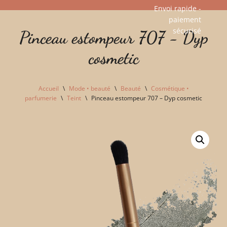
Envoi rapide -
paiement
Aller
sécurisé​
Pinceau estompeur 707 - Dyp
au
contenu
cosmetic
Accueil
\
Mode • beauté
\
Beauté
\
Cosmétique •
parfumerie
\
Teint
\
Pinceau estompeur 707 – Dyp cosmetic