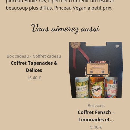
pinceau Boule 705, il permet d’obtenir un résultat
beaucoup plus diffus. Pinceau Vegan à petit prix.
Vous aimerez aussi
Box cadeau • Coffret cadeau
Coffret Tapenades &
Délices
16,40
€
Boissons
Coffret Fensch –
Limonades et...
9,40
€