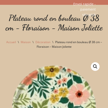
Envoi rapide -
paiement
Aller
sécurisé​
Plateau rond en bouleau Ø 38
au
contenu
cm - Floraison - Maison Joliette
Accueil
\
Maison
\
Décoration
\
Plateau rond en bouleau Ø 38 cm –
Floraison – Maison Joliette