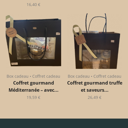
16,40
€
Box cadeau • Coffret cadeau
Box cadeau • Coffret cadeau
Coffret gourmand
Coffret gourmand truffe
Méditerranée – avec...
et saveurs...
19,59
€
26,49
€