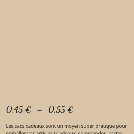
0,45
€
–
0,55
€
Les sacs cadeaux sont un moyen super pratique pour
emballer vos articles ! Cadeaux, commandes, cartes