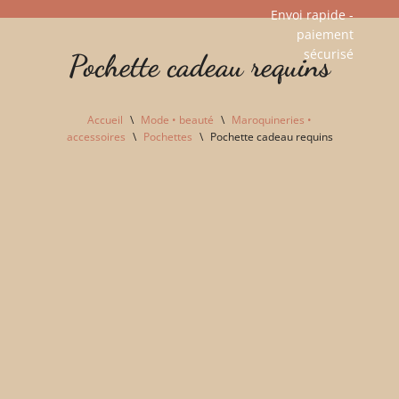
Envoi rapide -
paiement
Aller
sécurisé​
Pochette cadeau requins
au
contenu
Accueil
\
Mode • beauté
\
Maroquineries •
accessoires
\
Pochettes
\
Pochette cadeau requins