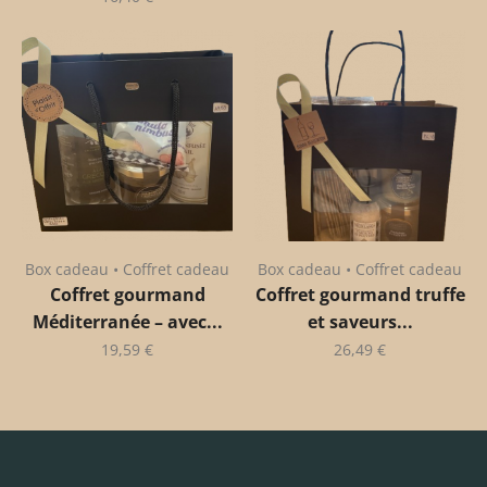
Box cadeau • Coffret cadeau
Box cadeau • Coffret cadeau
Coffret gourmand
Coffret gourmand truffe
Méditerranée – avec...
et saveurs...
19,59
€
26,49
€