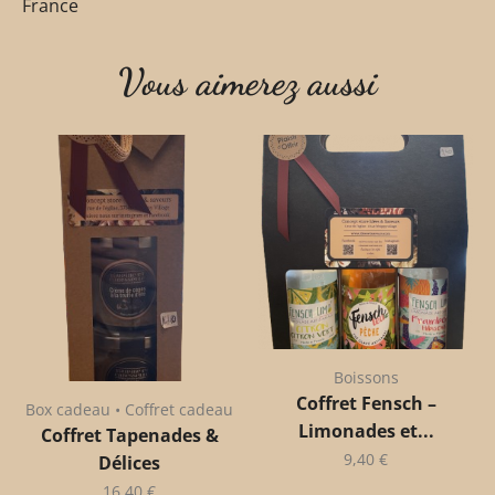
France
Vous aimerez aussi
Boissons
Coffret Fensch –
Box cadeau • Coffret cadeau
Limonades et...
Coffret Tapenades &
9,40
€
Délices
16,40
€