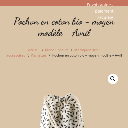
Envoi rapide -
paiement
Aller
sécurisé​
Pochon en coton bio - moyen
au
contenu
modèle - Avril
Accueil
\
Mode • beauté
\
Maroquineries •
accessoires
\
Pochettes
\
Pochon en coton bio – moyen modèle – Avril