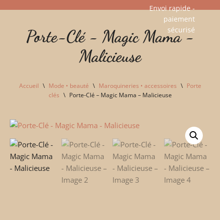
Envoi rapide -
paiement
Aller
sécurisé​
Porte-Clé - Magic Mama -
au
contenu
Malicieuse
Accueil
\
Mode • beauté
\
Maroquineries • accessoires
\
Porte
clés
\
Porte-Clé – Magic Mama – Malicieuse