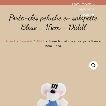
Envoi rapide -
paiement
Aller
sécurisé​
Porte-clés peluche en salopette
au
contenu
Bleue - 15cm - Diddl
Accueil
\
Papeterie
\
Diddl
\
Porte-clés peluche en salopette Bleue –
15cm – Diddl