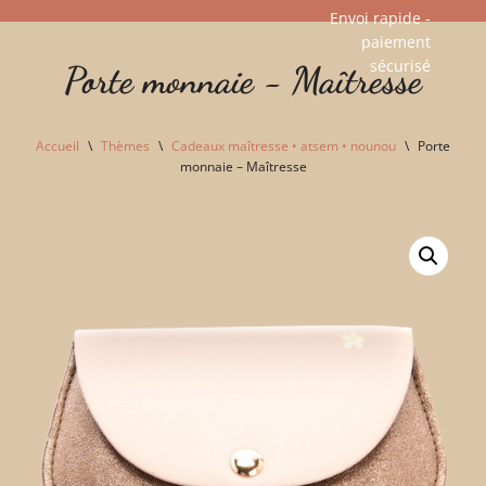
Envoi rapide -
paiement
Aller
sécurisé​
Porte monnaie - Maîtresse
au
contenu
Accueil
\
Thèmes
\
Cadeaux maîtresse • atsem • nounou
\
Porte
monnaie – Maîtresse